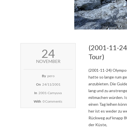
(2001-11-24
2001-
24
11-
Tour)
24
NOVEMBER
(2001-11-24) Olympos
By
pero
hatte so lange rum ge
anzubieten. Die Guide
On
24/11/2001
lang und zu anstreng
In
2001-Camyuva
mitmachen würden. Ich
With
0 Comments
einen Tag leihen könn
her ist es weder zu 
Rückweg auf knapp 80
der Küste,