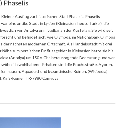
 Phaselis
 Kleiner Ausflug zur historischen Stad Phaselis. Phaselis
ar eine antike Stadt in Lykien (Kleinasien, heute Türkei), die
westlich von Antalya unmittelbar an der Küste lag. Sie wird seit
forscht und befindet sich, wie Olympos, im Nationalpark Olimpos
ts der nächsten modernen Ortschaft. Als Handelsstadt mit drei
r Nähe zum persischen Einflussgebiet in Kleinasien hatte sie bis
aleia (Antalya) um 150 v. Chr. herausragende Bedeutung und war
ewöhnlich wohlhabend. Erhalten sind die Prachtstraße, Agoren,
fenmauern, Aquädukt und byzantinische Ruinen. (Wikipedia)
ld, Kiris-Kemer, TR-7980 Camyuva