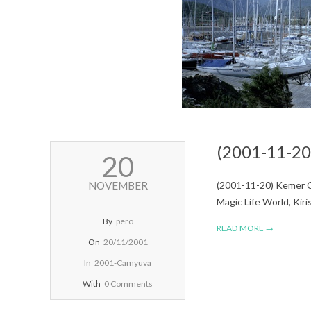
(2001-11-20
2001-
20
11-
20
NOVEMBER
(2001-11-20) Kemer C
Magic Life World, Ki
By
pero
READ MORE →
On
20/11/2001
In
2001-Camyuva
With
0 Comments