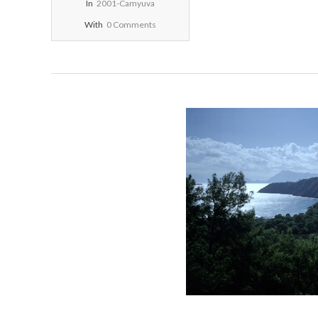
In
2001-Camyuva
With
0 Comments