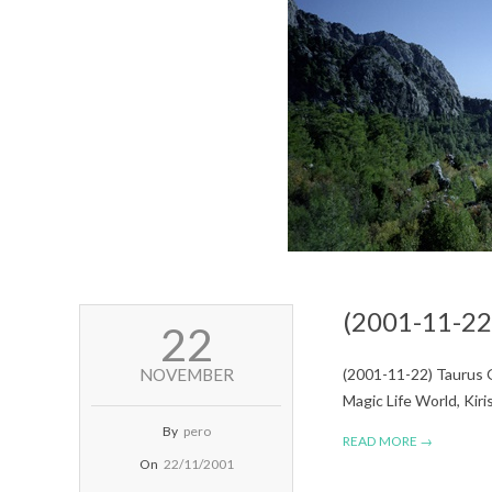
(2001-11-22)
2001-
22
11-
22
NOVEMBER
(2001-11-22) Taurus 
Magic Life World, Ki
By
pero
READ MORE →
On
22/11/2001