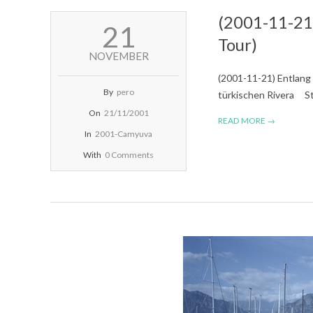
(2001-11-21)
2001-
21
11-
Tour)
21
NOVEMBER
(2001-11-21) Entlang 
By
pero
türkischen Rivera St
On
21/11/2001
READ MORE →
In
2001-Camyuva
With
0 Comments