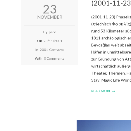
(2001-11-23)
2001-
23
11-
23
NOVEMBER
(2001-11-23) Phaselis
(griechisch Φασηλίς) w
rund 53 Kilometer süd
By
pero
1811 archäologisch er
On
23/11/2001
Beydağları weit absei
In
2001-Camyuva
Häfen in unmittelbare
With
0 Comments
zur Gründung von Att
wirtschaftlich außerg
Theater, Thermen, Ha
Stay: Magic Life Wor
READ MORE →