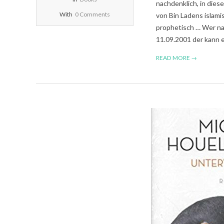
nachdenklich, in die
With
0 Comments
von Bin Ladens islami
prophetisch … Wer na
11.09.2001 der kann e
READ MORE →