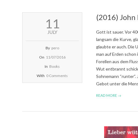
(2016) John
2016-
11
07-
11
JULY
Gott ist sauer. Vor 4
langsam die Kurve, gl
glaubte er auch. Die 
By
pero
man auf Erden schon 
On
11/07/2016
Forellen aus dem Flus
In
Books
Wut entbrannt schick
With
0 Comments
Sohnemann “runter”. J
Gebot unter die Mensc
READ MORE →