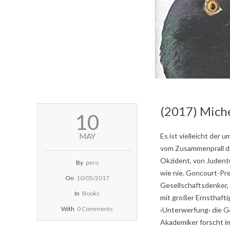
(2017) Mich
2017-
10
05-
10
MAY
Es ist vielleicht der
vom Zusammenprall de
Okzident, von Judentu
By
pero
wie nie. Goncourt-Pre
On
10/05/2017
Gesellschaftsdenker,
In
Books
mit großer Ernsthaftig
With
0 Comments
›Unterwerfung‹ die Ge
Akademiker forscht i