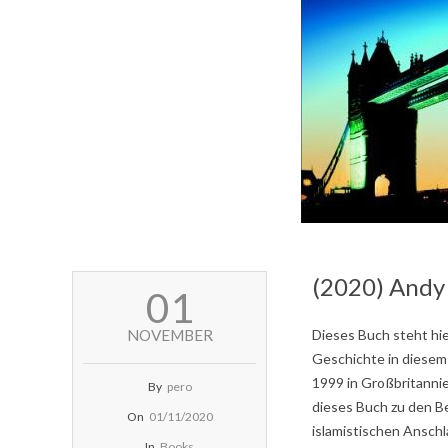
(2020) Andy
2020-
01
11-
01
NOVEMBER
Dieses Buch steht hier
Geschichte in diesem 
1999 in Großbritanni
By
pero
dieses Buch zu den Be
On
01/11/2020
islamistischen Anschl
In
Books