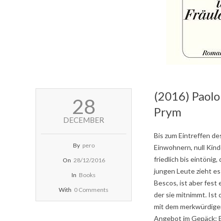
(2016) Paol
2016-
28
12-
Prym
28
DECEMBER
Bis zum Eintreffen d
By
pero
Einwohnern, null Kind
friedlich bis eintöni
On
28/12/2016
jungen Leute zieht es
In
Books
Bescos, ist aber fest
With
0 Comments
der sie mitnimmt. Ist
mit dem merkwürdigen
Angebot im Gepäck: El