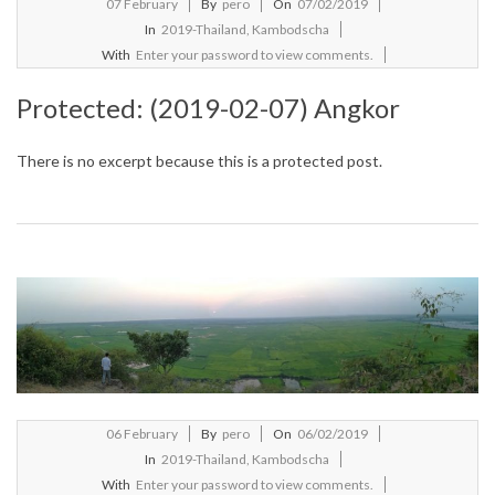
2019-
07
February
By
pero
On
07/02/2019
02-
In
2019-Thailand, Kambodscha
07
With
Enter your password to view comments.
Protected: (2019-02-07) Angkor
There is no excerpt because this is a protected post.
2019-
06
February
By
pero
On
06/02/2019
02-
In
2019-Thailand, Kambodscha
06
With
Enter your password to view comments.