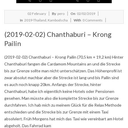
2019-
02
February
By
pero
On
02/02/2019
02-
In
2019-Thailand, Kambodscha
With
0 Comments
02
(2019-02-02) Chanthaburi – Krong
Pailin
(2019-02-02) Chanthaburi – Krong Pailin (70,5 km + 19,2 km) Hinter
Chanthaburi fangen die Cardamom Mountains an und die Strecke
bis zur Grenze sollte man nicht unterschätzen. Das Höhenprofil ist
zwar absolut machbar aber die Strecke ist lang und bis Pailin sind
es auch noch knapp 20km. Anfangs der Strecke, hinter
Chanthaburi, habe ich eigentlich keine Hotels oder Pensionen
gesehen. Man müsste also die komplette Strecke bis zur Grenze
durchfahren. Ich hab mich zu meinem Glück für die Relax Methode
entschieden und die Strecke bis zur Grenze mit einem Taxi
absolviert. Früh Morgens hat mich das Taxi wie vereinbart am Hotel
abgeholt. Das Fahrrad kam