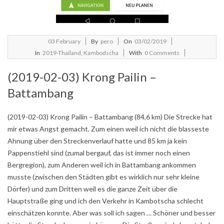
2019-
03
February
By
pero
On
03/02/2019
02-
In
2019-Thailand, Kambodscha
With
0 Comments
03
(2019-02-03) Krong Pailin –
Battambang
(2019-02-03) Krong Pailin – Battambang (84,6 km) Die Strecke hat
mir etwas Angst gemacht. Zum einen weil ich nicht die blasseste
Ahnung über den Streckenverlauf hatte und 85 km ja kein
Pappenstiehl sind (zumal bergauf, das ist immer noch einen
Bergregion), zum Anderen weil ich in Battambang ankommen
musste (zwischen den Städten gibt es wirklich nur sehr kleine
Dörfer) und zum Dritten weil es die ganze Zeit über die
Hauptstraße ging und ich den Verkehr in Kambotscha schlecht
einschätzen konnte. Aber was soll ich sagen … Schöner und besser