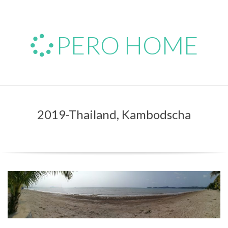
Skip
to
content
PERO HOME
Primary
Navigation
2019-Thailand, Kambodscha
Menu