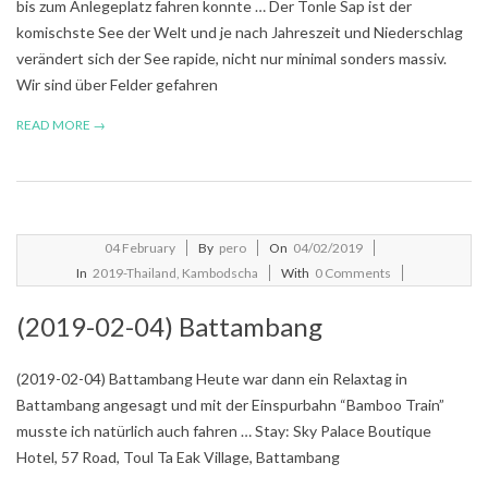
bis zum Anlegeplatz fahren konnte … Der Tonle Sap ist der
komischste See der Welt und je nach Jahreszeit und Niederschlag
verändert sich der See rapide, nicht nur minimal sonders massiv.
Wir sind über Felder gefahren
READ MORE →
2019-
04
February
By
pero
On
04/02/2019
02-
In
2019-Thailand, Kambodscha
With
0 Comments
04
(2019-02-04) Battambang
(2019-02-04) Battambang Heute war dann ein Relaxtag in
Battambang angesagt und mit der Einspurbahn “Bamboo Train”
musste ich natürlich auch fahren … Stay: Sky Palace Boutique
Hotel, 57 Road, Toul Ta Eak Village, Battambang