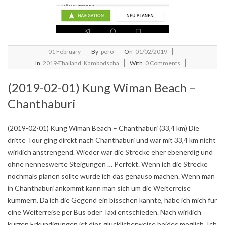
2019-
01
February
By
pero
On
01/02/2019
02-
In
2019-Thailand, Kambodscha
With
0 Comments
01
(2019-02-01) Kung Wiman Beach –
Chanthaburi
(2019-02-01) Kung Wiman Beach – Chanthaburi (33,4 km) Die
dritte Tour ging direkt nach Chanthaburi und war mit 33,4 km nicht
wirklich anstrengend. Wieder war die Strecke eher ebenerdig und
ohne nenneswerte Steigungen … Perfekt. Wenn ich die Strecke
nochmals planen sollte würde ich das genauso machen. Wenn man
in Chanthaburi ankommt kann man sich um die Weiterreise
kümmern. Da ich die Gegend ein bisschen kannte, habe ich mich für
eine Weiterreise per Bus oder Taxi entschieden. Nach wirklich
kurzen Erkundigungen ist dies glücklicherweise beides möglich. Ich