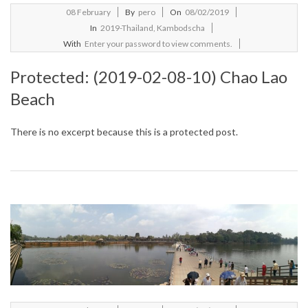
2019-
08
February
By
pero
On
08/02/2019
02-
In
2019-Thailand, Kambodscha
08
With
Enter your password to view comments.
Protected: (2019-02-08-10) Chao Lao
Beach
There is no excerpt because this is a protected post.